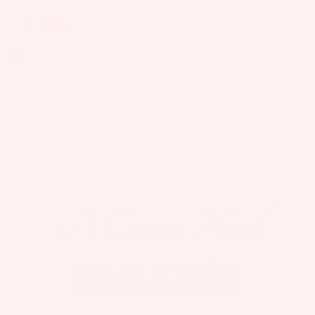
Foglalás & Árkalkuláció
Adatkezelési szabályzat
A Corvin Hotel
GYULÁN, AZ ALFÖLD
ÉKSZERDOBOZÁBAN,