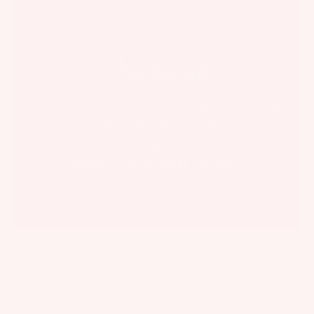
Szobáink
kifinomult, különleges hangulata mellett az
egyedi, nagy méretű, kör alakú ágyak
biztosítják a vendégek kényelmét, akár
hosszabb tartózkodás idejére is.