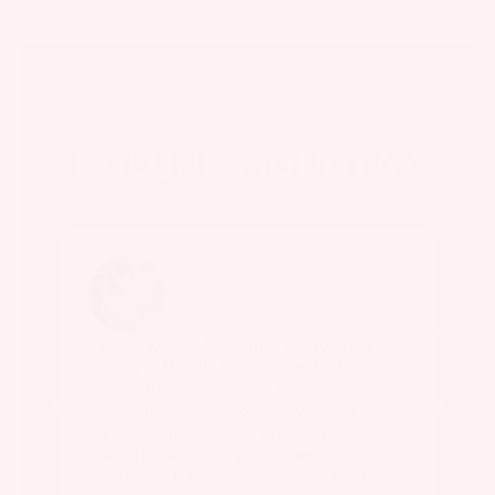
RÓLUNK MONDTÁK
Tegnap jöttünk haza, még nagyon friss az
10.h
élmény🙂 Mi a 16. házassági évfordulónkat
szá
ünnepeltük a szállodában,minden perce
szo
csodálatos volt. A szobánk gyönyörű volt,
étel
mindenhol tisztaság,az ételek isteniek és
ked
választékosak! A privát wellness
még
lehetősége külön élmény, mindenkinek csak