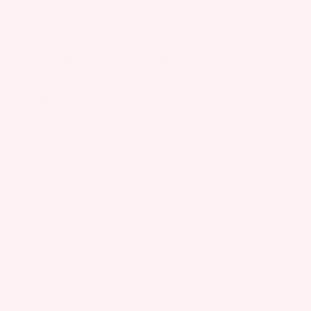
a szökőkutak és virágok városában várja pihenni
vágyó vendégeit.
Szállodánk a város szívében, mégis csendes
környezetben helyezkedik el, ahonnan a hangulatos
sétáló utcán végighaladva 10 perc sétával elérhetők a
város főbb látványosságai: a Gyulai Várfürdő, a Gyulai
Vár és az Almásy kastély.