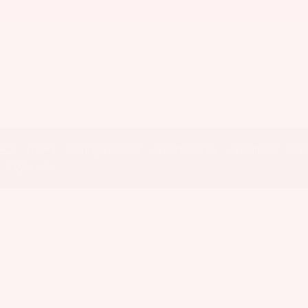
o@corvin-hotel.hu
áció
Galéria
Csomagajánlataink
Ajándékutalvány
Ajánlatkérés
Kapc
Pályázatok