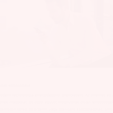
ainak elmosódása
dern technológia elterjedésével jelentkezett. Az internet és 
enek másokkal, és ezzel együtt megnyílnak olyan lehetősége
nterneten keresi az érzelmi vagy szexuális kapcsolatokat, am