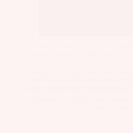
Ugyanakkor a szenvedélyt akkor lehet csak visszah
vacsorákkal, vagy utazásokkal. Keressetek párokra 
Sokszor viszont biztonsági döntést hozunk; “ő jó 
és nélkülözzük a forró pillanatokat. Később sokszor
magunkat szeretve, ezzel megkérdőjelezve a jelen
Ha úgy érezzük, hogy párkapcsolati problémáink 
egyéni, akár párterápia keretein belül támogat m