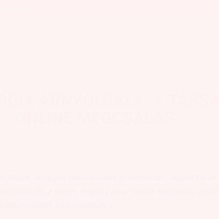
corvin-hotel.hu
GIA ÁRNYOLDALA: A TÁRS
ONLINE MEGCSALÁS
erületek, amelyek telve vannak érzelmekkel, vágyakkal és k
olatokban, a társas magány és az online megcsalás. Ebbe
sokkal vannak a kapcsolatokra.