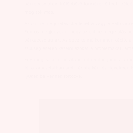
párkapcsolaton. Különböző formákat ölthet, példáu
még sok más.
Az online megcsalás oka lehet a vágy a változatos
Fontos megjegyezni, hogy az online megcsalás ugya
párkapcsolatnak. Az egyértelmű kommunikáció, a h
szükség esetén kezelni azokat a problémákat, amel
Egy megcsalás után akkor tud rendbe jönni a kapcs
fél a kapcsolatban amit régóta kért és figyelmen 
lyukak be vannak foltozva.