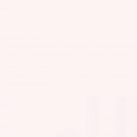
egben
tapasztalhatnak akkor is, ha sok ember veszi őket körül. Ez
enére érzelmileg távolodhatunk egymástól. A társas magány legg
 érzelmi támogatás elégtelensége és a kölcsönös érdeklődés
s időhiány, a technológiai kapcsolatok túlzott hangsúlyozása 
n a megoldás a nyitott és őszinte kommunikációban rejlik. F
sük a közös élményeket.