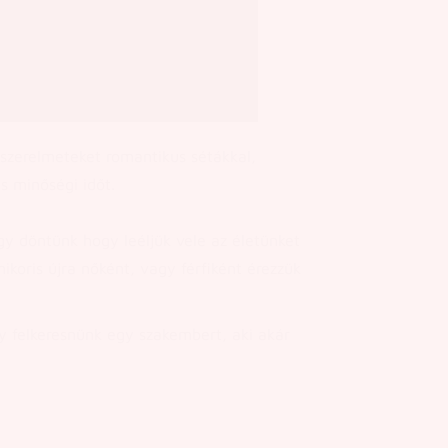
 szerelmeteket romantikus sétákkal,
s minőségi időt.
gy döntünk hogy leéljük vele az életünket
mikoris újra nőként, vagy férfiként érezzük
 felkeresnünk egy szakembert, aki akár