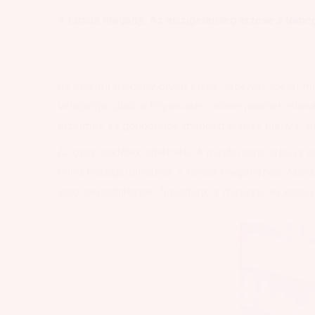
A társas magány: Az elszigeteltség érzése a töm
Az érzelmi magány olyan érzés, amelyet sokan meg
velejárója, ahol a folyamatos online jelenlét ell
érzelmek és gondolatok megosztásának hiánya, az
Az okok sokfélék lehetnek. A mindennapi stressz é
mind hozzájárulhatnak a társas magányhoz. Azonba
való beszélgetésre, figyeljünk a másikra, és keres