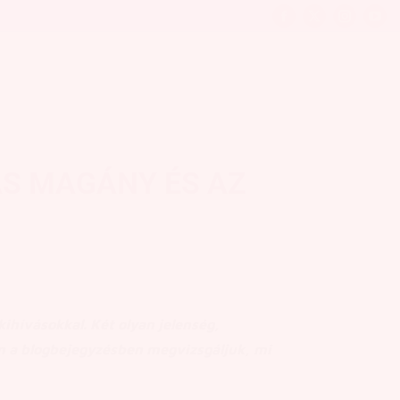
AS MAGÁNY ÉS AZ
ihívásokkal. Két olyan jelenség,
n a blogbejegyzésben megvizsgáljuk, mi