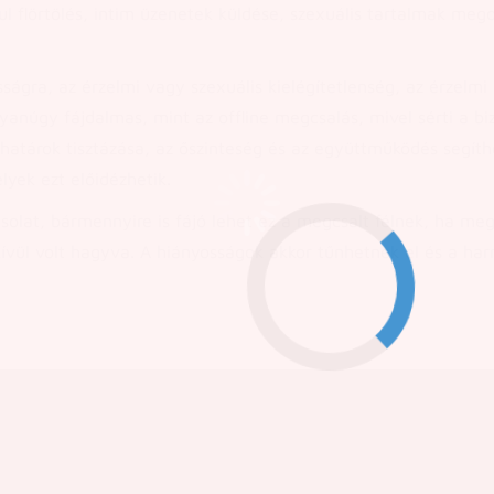
l flörtölés, intim üzenetek küldése, szexuális tartalmak mego
ságra, az érzelmi vagy szexuális kielégítetlenség, az érzelmi
núgy fájdalmas, mint az offline megcsalás, mivel sérti a biz
atárok tisztázása, az őszinteség és az együttműködés segíth
yek ezt előidézhetik.
olat, bármennyire is fájó lehet ez a megcsalt félnek, ha meg
kívül volt hagyva. A hiányosságok akkor tűnhetnek el és a har