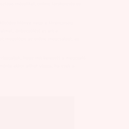
sztása másokkal, online társkeresés és
 kötődés hiánya vagy a kíváncsiság.
almat, önbecsülést és árt a
et megelőzni az online megcsalást, és
vizsgáljuk, hogy mit keresett a megcsaló
mónia akkor állhat vissza, ha ezek a