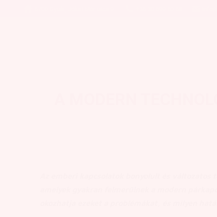
5700 Gyula, Jókai Mór utca 9.
+36 30 599 50 58
info@
A MODERN TECHNOLÓ
Az emberi kapcsolatok bonyolult és változatos t
amelyek gyakran felmerülnek a modern párkapcs
okozhatja ezeket a problémákat, és milyen hatá