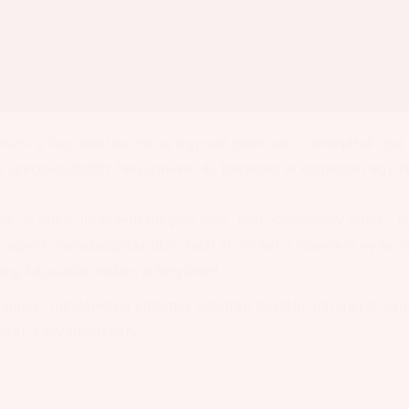
ozni a kapcsolatba, ha az egyszer jelen volt. Csiholjátok újra
specializálódott helyszíneket és töltsetek el kettesben egy ki
apa, jó anya, jól érzem magam vele, csak szenvedély nincs”, ú
 sajnos családalapítás után talál el minket a szerelem nyila, 
legi kapcsolatunkban a helyünket.
vannak, mindenképp érdemes őszintén beszélni párunkkal vagy
inket a továbbiakban.