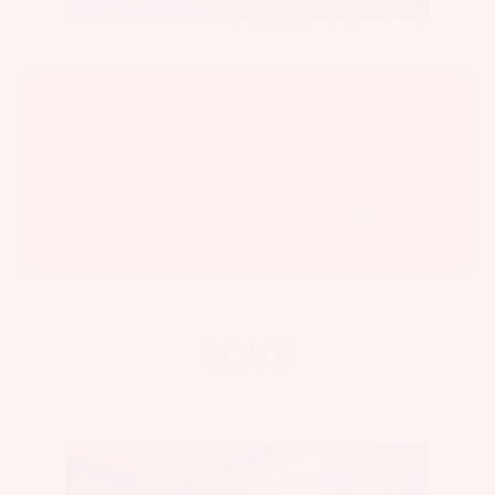
Romantikus berendezés, ágy előtti fal tetőtől talpig
tükör, fürdőkád a szobában, intim szférát biztosítva,
zuhanyzót külön találják meg a vendégeink.
A szobában található matrac mérete: 180×200 cm.
LOVE